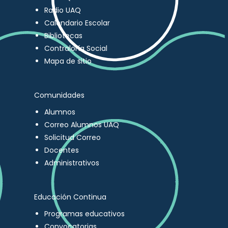
Radio UAQ
Calendario Escolar
Bibliotecas
Contraloría Social
Mapa de sitio
Comunidades
Alumnos
Correo Alumnos UAQ
Solicitud Correo
Docentes
Administrativos
Educación Continua
Programas educativos
Convocatorias