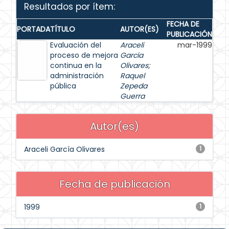
Resultados por ítem:
FECHA DE
PORTADA
TÍTULO
AUTOR(ES)
PUBLICACIÓN
Evaluación del
Araceli
mar-1999
proceso de mejora
García
continua en la
Olivares
;
administración
Raquel
pública
Zepeda
Guerra
Autor(es)
Araceli García Olivares
1
Fecha de publicación
1999
1