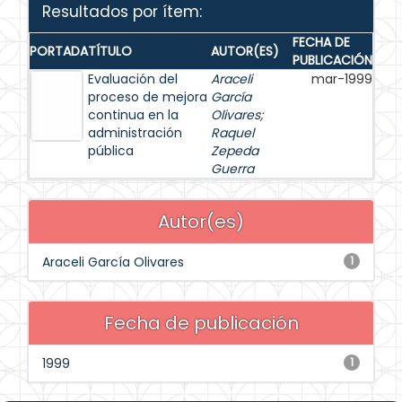
Resultados por ítem:
FECHA DE
PORTADA
TÍTULO
AUTOR(ES)
PUBLICACIÓN
Evaluación del
Araceli
mar-1999
proceso de mejora
García
continua en la
Olivares
;
administración
Raquel
pública
Zepeda
Guerra
Autor(es)
Araceli García Olivares
1
Fecha de publicación
1999
1