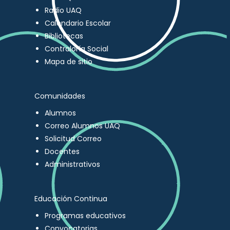
Radio UAQ
Calendario Escolar
Bibliotecas
Contraloría Social
Mapa de sitio
Comunidades
Alumnos
Correo Alumnos UAQ
Solicitud Correo
Docentes
Administrativos
Educación Continua
Programas educativos
Convocatorias