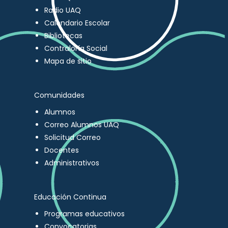
Radio UAQ
Calendario Escolar
Bibliotecas
Contraloría Social
Mapa de sitio
Comunidades
Alumnos
Correo Alumnos UAQ
Solicitud Correo
Docentes
Administrativos
Educación Continua
Programas educativos
Convocatorias