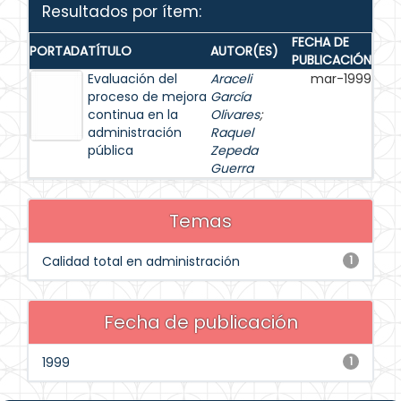
Resultados por ítem:
FECHA DE
PORTADA
TÍTULO
AUTOR(ES)
PUBLICACIÓN
Evaluación del
Araceli
mar-1999
proceso de mejora
García
continua en la
Olivares
;
administración
Raquel
pública
Zepeda
Guerra
Temas
Calidad total en administración
1
Fecha de publicación
1999
1