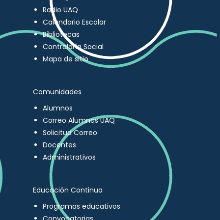
Radio UAQ
Calendario Escolar
Bibliotecas
Contraloría Social
Mapa de sitio
Comunidades
Alumnos
Correo Alumnos UAQ
Solicitud Correo
Docentes
Administrativos
Educación Continua
Programas educativos
Convocatorias