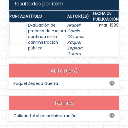
Resultados por ítem:
FECHA DE
PORTADA
TÍTULO
AUTOR(ES)
PUBLICACIÓN
Evaluación del
Araceli
mar-1999
proceso de mejora
García
continua en la
Olivares
;
administración
Raquel
pública
Zepeda
Guerra
Autor(es)
Raquel Zepeda Guerra
1
Temas
Calidad total en administración
1