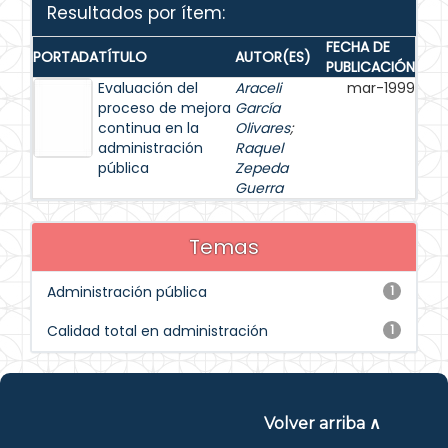
Resultados por ítem:
FECHA DE
PORTADA
TÍTULO
AUTOR(ES)
PUBLICACIÓN
Evaluación del
Araceli
mar-1999
proceso de mejora
García
continua en la
Olivares
;
administración
Raquel
pública
Zepeda
Guerra
Temas
Administración pública
1
Calidad total en administración
1
Volver arriba ∧