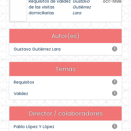
Requisitos de validez
Gustavo
oct-1998
de las visitas
Gutiérrez
domiciliarias
Lara
Autor(es)
Gustavo Gutiérrez Lara
1
Temas
Requisitos
1
Validez
1
Director / colaboradores
Pablo López Y López
1