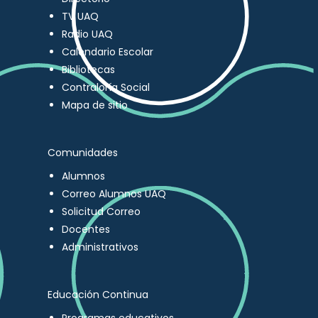
TV UAQ
Radio UAQ
Calendario Escolar
Bibliotecas
Contraloría Social
Mapa de sitio
Comunidades
Alumnos
Correo Alumnos UAQ
Solicitud Correo
Docentes
Administrativos
Educación Continua