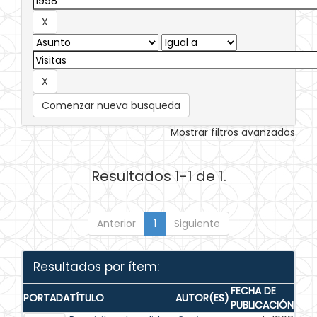
Comenzar nueva busqueda
Mostrar filtros avanzados
Resultados 1-1 de 1.
Anterior
1
Siguiente
Resultados por ítem:
FECHA DE
PORTADA
TÍTULO
AUTOR(ES)
PUBLICACIÓN