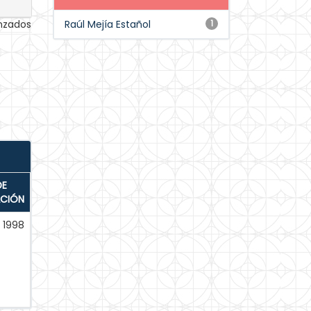
anzados
Raúl Mejía Estañol
1
DE
ACIÓN
1998