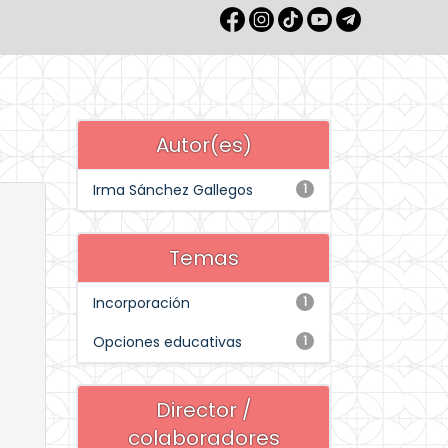
Autor(es)
Irma Sánchez Gallegos
1
Temas
Incorporación
1
Opciones educativas
1
Director /
colaboradores