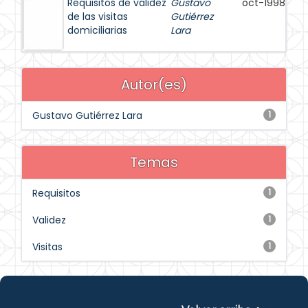
Requisitos de validez
Gustavo
oct-1998
de las visitas
Gutiérrez
domiciliarias
Lara
Autor(es)
Gustavo Gutiérrez Lara
1
Temas
Requisitos
1
Validez
1
Visitas
1