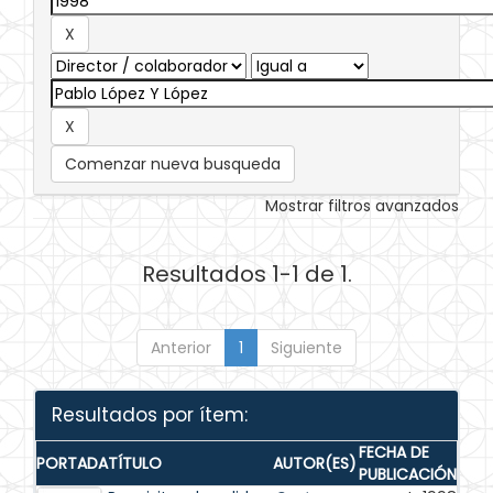
Comenzar nueva busqueda
Mostrar filtros avanzados
Resultados 1-1 de 1.
Anterior
1
Siguiente
Resultados por ítem:
FECHA DE
PORTADA
TÍTULO
AUTOR(ES)
PUBLICACIÓN