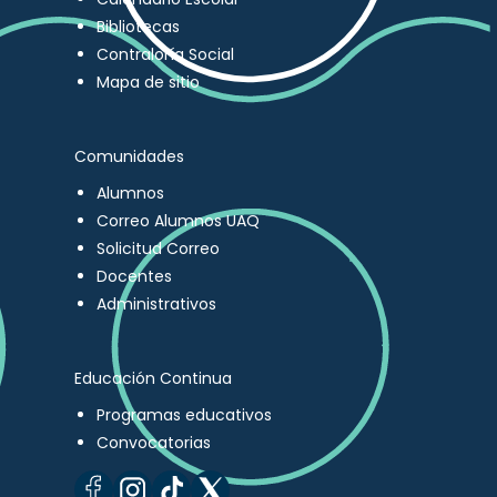
Bibliotecas
Contraloría Social
Mapa de sitio
Comunidades
Alumnos
Correo Alumnos UAQ
Solicitud Correo
Docentes
Administrativos
Educación Continua
Programas educativos
Convocatorias