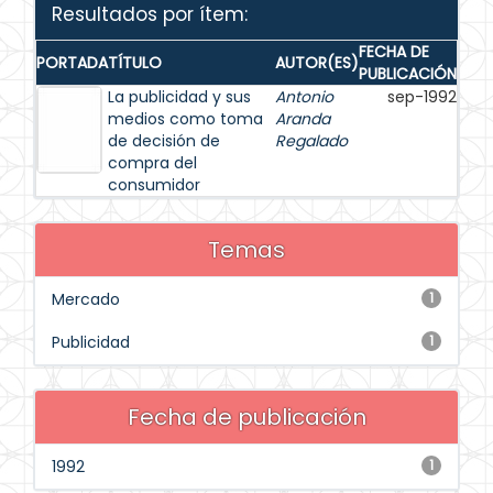
Resultados por ítem:
FECHA DE
PORTADA
TÍTULO
AUTOR(ES)
PUBLICACIÓN
La publicidad y sus
Antonio
sep-1992
medios como toma
Aranda
de decisión de
Regalado
compra del
consumidor
Temas
Mercado
1
Publicidad
1
Fecha de publicación
1992
1