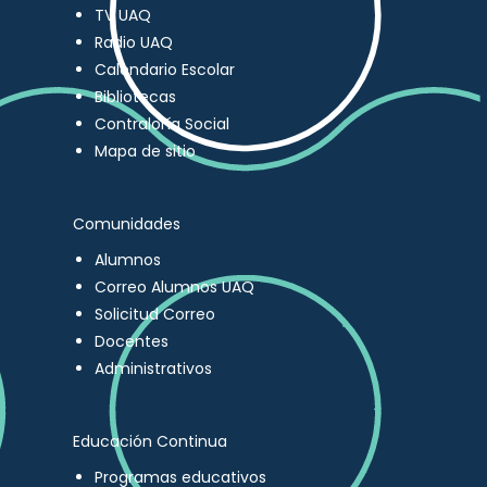
TV UAQ
Radio UAQ
Calendario Escolar
Bibliotecas
Contraloría Social
Mapa de sitio
Comunidades
Alumnos
Correo Alumnos UAQ
Solicitud Correo
Docentes
Administrativos
Educación Continua
Programas educativos