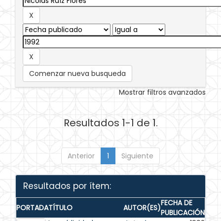
Comenzar nueva busqueda
Mostrar filtros avanzados
Resultados 1-1 de 1.
Anterior
1
Siguiente
Resultados por ítem:
FECHA DE
PORTADA
TÍTULO
AUTOR(ES)
PUBLICACIÓN