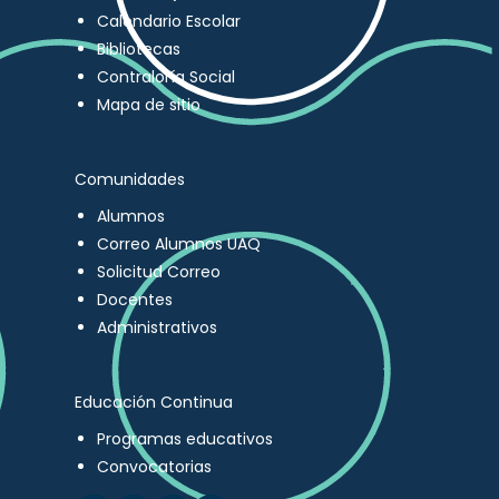
Calendario Escolar
Bibliotecas
Contraloría Social
Mapa de sitio
Comunidades
Alumnos
Correo Alumnos UAQ
Solicitud Correo
Docentes
Administrativos
Educación Continua
Programas educativos
Convocatorias