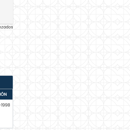
anzados
IÓN
-1998