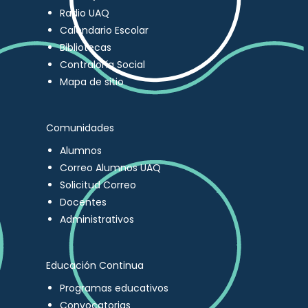
Radio UAQ
Calendario Escolar
Bibliotecas
Contraloría Social
Mapa de sitio
Comunidades
Alumnos
Correo Alumnos UAQ
Solicitud Correo
Docentes
Administrativos
Educación Continua
Programas educativos
Convocatorias