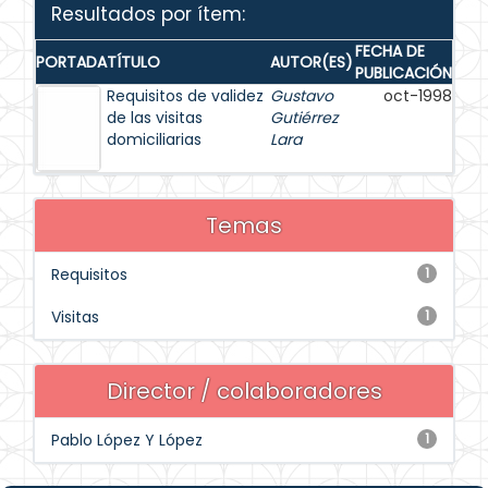
Resultados por ítem:
FECHA DE
PORTADA
TÍTULO
AUTOR(ES)
PUBLICACIÓN
Requisitos de validez
Gustavo
oct-1998
de las visitas
Gutiérrez
domiciliarias
Lara
Temas
Requisitos
1
Visitas
1
Director / colaboradores
Pablo López Y López
1