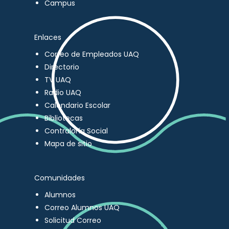
Campus
Enlaces
Correo de Empleados UAQ
Directorio
TV UAQ
Radio UAQ
Calendario Escolar
Bibliotecas
Contraloría Social
Mapa de sitio
Comunidades
Alumnos
Correo Alumnos UAQ
Solicitud Correo