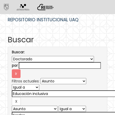
Skip
REPOSITORIO INSTITUCIONAL UAQ
navigation
Buscar
Buscar:
por
Filtros actuales: