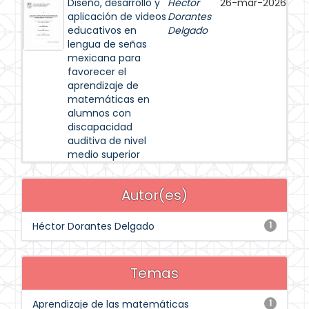
Diseño, desarrollo y
Héctor
26-mar-2026
aplicación de videos
Dorantes
educativos en
Delgado
lengua de señas
mexicana para
favorecer el
aprendizaje de
matemáticas en
alumnos con
discapacidad
auditiva de nivel
medio superior
Autor(es)
Héctor Dorantes Delgado
1
Temas
Aprendizaje de las matemáticas
1