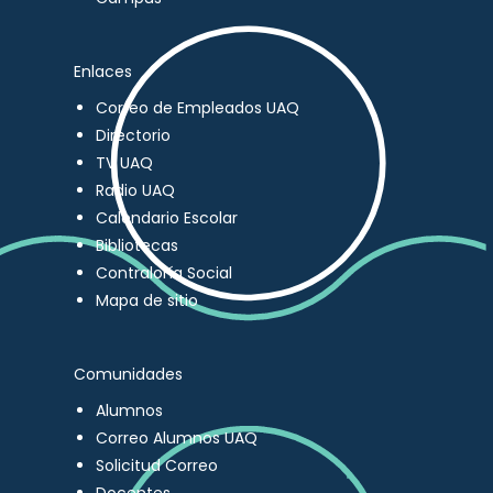
Enlaces
Correo de Empleados UAQ
Directorio
TV UAQ
Radio UAQ
Calendario Escolar
Bibliotecas
Contraloría Social
Mapa de sitio
Comunidades
Alumnos
Correo Alumnos UAQ
Solicitud Correo