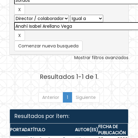
Comenzar nueva busqueda
Mostrar filtros avanzados
Resultados 1-1 de 1.
Anterior
1
Siguiente
Resultados por ítem:
FECHA DE
PORTADA
TÍTULO
AUTOR(ES)
PUBLICACIÓN