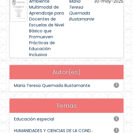
Ambiente
Maria
30-may-2025
Multimodal de
Teresa
Aprendizaje para
Quemada
Docentes de
Bustamante
Escuelas de Nivel
Básico que
Promueven
Prácticas de
Educación
Inclusiva
Autor(es)
Maria Teresa Quemada Bustamante
1
Temas
Educación especial
1
HUMANIDADES Y CIENCIAS DE LA COND...
1