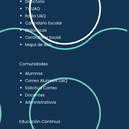
Directorio
TV UAQ
Radio UAQ
Calendario Escolar
Bibliotecas
Contraloría Social
Mapa de sitio
Comunidades
Alumnos
Correo Alumnos UAQ
Solicitud Correo
Docentes
Administrativos
Educación Continua