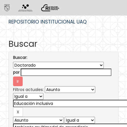
Skip
REPOSITORIO INSTITUCIONAL UAQ
navigation
Buscar
Buscar:
por
Filtros actuales: