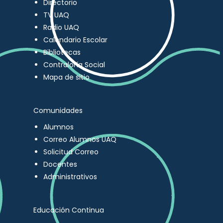
Directorio
TV UAQ
Radio UAQ
Calendario Escolar
Bibliotecas
Contraloría Social
Mapa de sitio
Comunidades
Alumnos
Correo Alumnos UAQ
Solicitud Correo
Docentes
Administrativos
Educación Continua