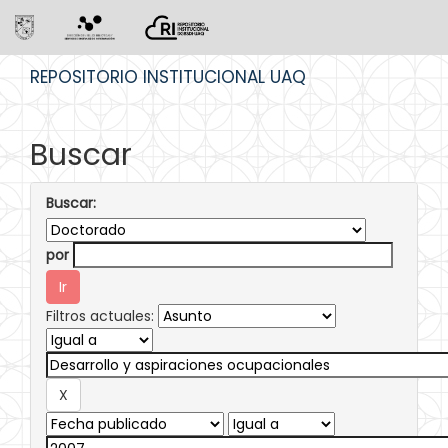
Skip
REPOSITORIO INSTITUCIONAL UAQ
navigation
Buscar
Buscar:
por
Filtros actuales: