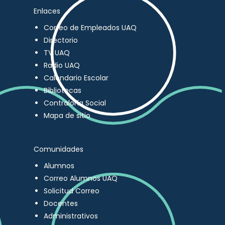
Enlaces
Correo de Empleados UAQ
Directorio
TV UAQ
Radio UAQ
Calendario Escolar
Bibliotecas
Contraloría Social
Mapa de sitio
Comunidades
Alumnos
Correo Alumnos UAQ
Solicitud Correo
Docentes
Administrativos