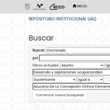
INICIO
Skip
REPOSITORIO INSTITUCIONAL UAQ
navigation
Buscar
Buscar:
por
Filtros actuales:
Comenzar nueva busqueda