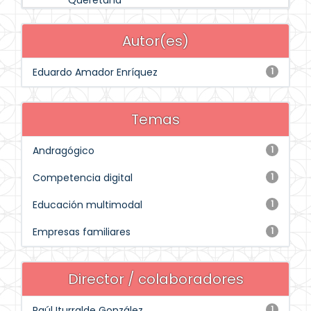
Queretana
Autor(es)
Eduardo Amador Enríquez
1
Temas
Andragógico
1
Competencia digital
1
Educación multimodal
1
Empresas familiares
1
Director / colaboradores
Raúl Iturralde González
1