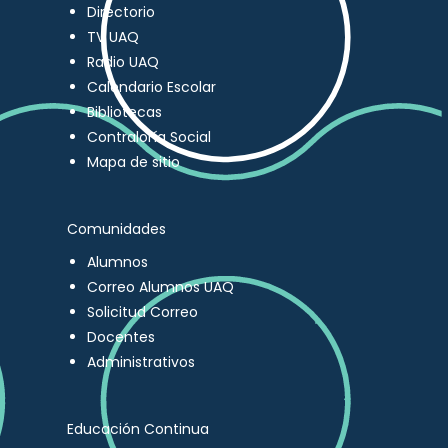
Directorio
TV UAQ
Radio UAQ
Calendario Escolar
Bibliotecas
Contraloría Social
Mapa de sitio
Comunidades
Alumnos
Correo Alumnos UAQ
Solicitud Correo
Docentes
Administrativos
Educación Continua