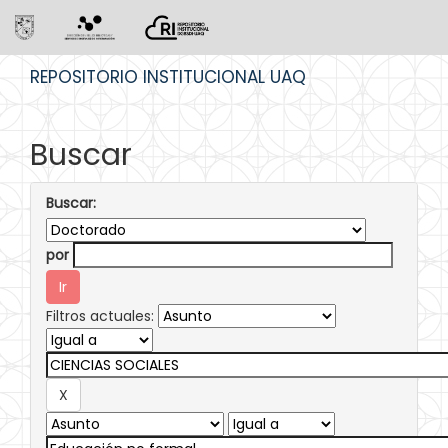
Skip
REPOSITORIO INSTITUCIONAL UAQ
navigation
Buscar
Buscar:
por
Filtros actuales: