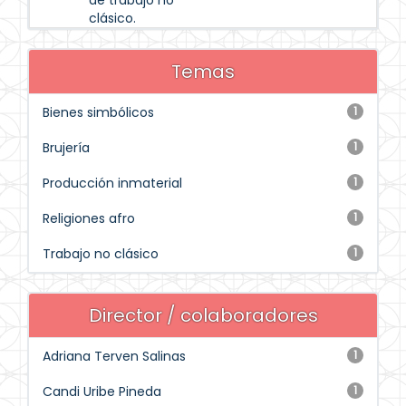
de trabajo no
clásico.
Temas
Bienes simbólicos
1
Brujería
1
Producción inmaterial
1
Religiones afro
1
Trabajo no clásico
1
Director / colaboradores
Adriana Terven Salinas
1
Candi Uribe Pineda
1