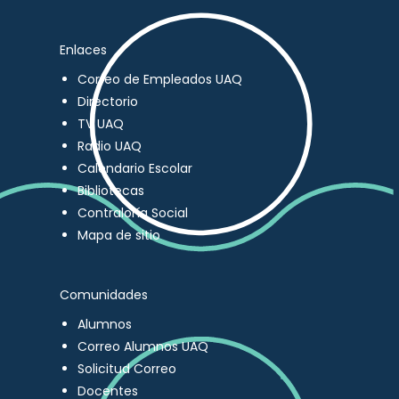
Enlaces
Correo de Empleados UAQ
Directorio
TV UAQ
Radio UAQ
Calendario Escolar
Bibliotecas
Contraloría Social
Mapa de sitio
Comunidades
Alumnos
Correo Alumnos UAQ
Solicitud Correo
Docentes