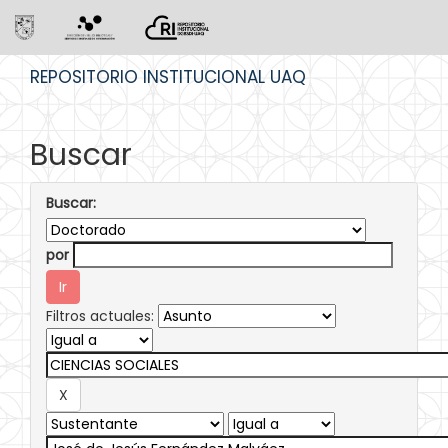
Skip
REPOSITORIO INSTITUCIONAL UAQ
navigation
Buscar
Buscar:
por
Filtros actuales: