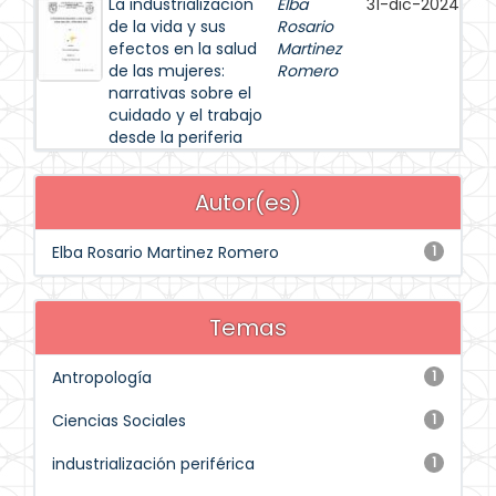
La industrialización
Elba
31-dic-2024
de la vida y sus
Rosario
efectos en la salud
Martinez
de las mujeres:
Romero
narrativas sobre el
cuidado y el trabajo
desde la periferia
Autor(es)
Elba Rosario Martinez Romero
1
Temas
Antropología
1
Ciencias Sociales
1
industrialización periférica
1