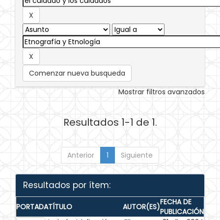
Comenzar nueva busqueda
Mostrar filtros avanzados
Resultados 1-1 de 1.
Anterior
1
Siguiente
Resultados por ítem:
FECHA DE
PORTADA
TÍTULO
AUTOR(ES)
PUBLICACIÓN