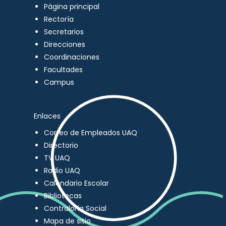
Página principal
Rectoría
Secretarios
Direcciones
Coordinaciones
Facultades
Campus
Enlaces
Correo de Empleados UAQ
Directorio
TV UAQ
Radio UAQ
Calendario Escolar
Bibliotecas
Contraloría Social
Mapa de sitio