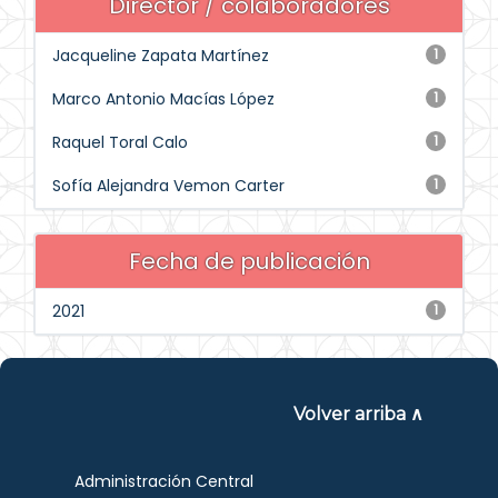
Director / colaboradores
Jacqueline Zapata Martínez
1
Marco Antonio Macías López
1
Raquel Toral Calo
1
Sofía Alejandra Vemon Carter
1
Fecha de publicación
2021
1
Volver arriba ∧
Administración Central