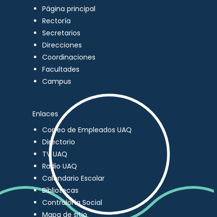
Página principal
Rectoría
Secretarios
Direcciones
Coordinaciones
Facultades
Campus
Enlaces
Correo de Empleados UAQ
Directorio
TV UAQ
Radio UAQ
Calendario Escolar
Bibliotecas
Contraloría Social
Mapa de sitio