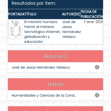
Resultados por ítem:
FECHA DE
PORTADA
TÍTULO
AUTOR(ES)
PUBLICACIÓN
El misterio humano
José de
1-ene-2021
frente al misterio
Jesús
tecnológico internet,
Hernández
globalización y
Velasco
educación
Autor(es)
José de Jesús Hernández Velasco
1
Temas
Humanidades y Ciencias de la Cond...
1