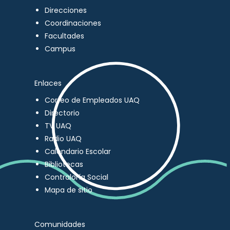
Direcciones
Coordinaciones
Facultades
Campus
Enlaces
Correo de Empleados UAQ
Directorio
TV UAQ
Radio UAQ
Calendario Escolar
Bibliotecas
Contraloría Social
Mapa de sitio
Comunidades