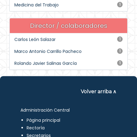
Medicina del Trabajo
1
Director / colaboradores
Carlos León Salazar
1
Marco Antonio Carrillo Pacheco
1
Rolando Javier Salinas García
1
Volver arriba ∧
Administración Central
Página principal
Rectoría
Secretarios