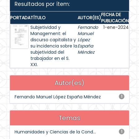
Resultados por ítem:
FECHA DE
PORTADA
TÍTULO
AUTOR(ES)
PUBLICACIÓN
Subjetividad y
Fernando
1-ene-2024
Management: el
Manuel
discurso capitalista y
López
su incidencia sobre la
España
subjetividad del
Méndez
trabajador en el S.
XXI.
Autor(es)
Fernando Manuel López España Méndez
1
Temas
Humanidades y Ciencias de la Cond...
1