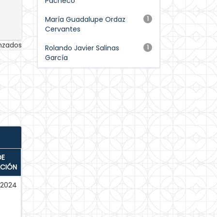
Pacheco
María Guadalupe Ordaz
1
Cervantes
anzados
Rolando Javier Salinas
1
García
DE
ACIÓN
-2024