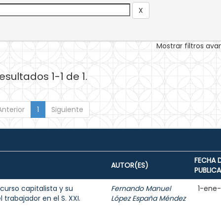
Mostrar filtros av
esultados 1-1 de 1.
Anterior
1
Siguiente
FECHA 
AUTOR(ES)
PUBLIC
curso capitalista y su
Fernando Manuel
1-ene
 trabajador en el S. XXI.
López España Méndez