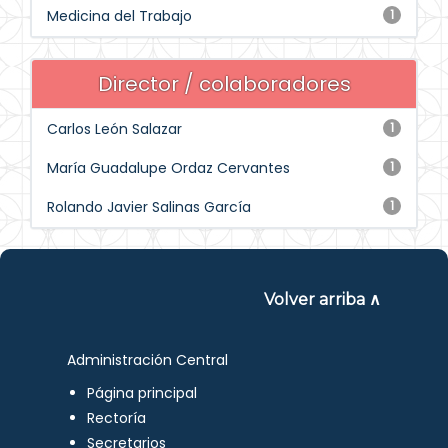
Medicina del Trabajo
1
Director / colaboradores
Carlos León Salazar
1
María Guadalupe Ordaz Cervantes
1
Rolando Javier Salinas García
1
Volver arriba ∧
Administración Central
Página principal
Rectoría
Secretarios