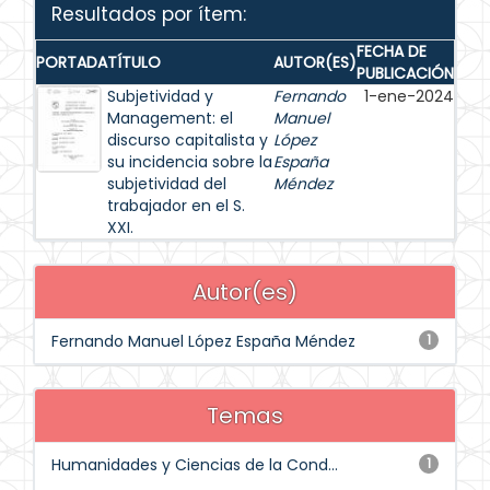
Resultados por ítem:
FECHA DE
PORTADA
TÍTULO
AUTOR(ES)
PUBLICACIÓN
Subjetividad y
Fernando
1-ene-2024
Management: el
Manuel
discurso capitalista y
López
su incidencia sobre la
España
subjetividad del
Méndez
trabajador en el S.
XXI.
Autor(es)
Fernando Manuel López España Méndez
1
Temas
Humanidades y Ciencias de la Cond...
1