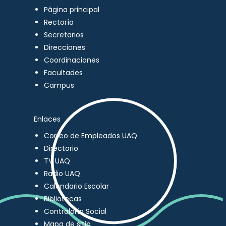
Página principal
Rectoría
Secretarios
Direcciones
Coordinaciones
Facultades
Campus
Enlaces
Correo de Empleados UAQ
Directorio
TV UAQ
Radio UAQ
Calendario Escolar
Bibliotecas
Contraloría Social
Mapa de sitio