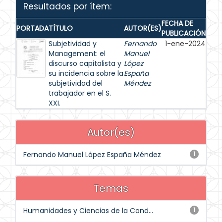
Resultados por ítem:
FECHA DE
PORTADA
TÍTULO
AUTOR(ES)
PUBLICACIÓN
Subjetividad y
Fernando
1-ene-2024
Management: el
Manuel
discurso capitalista y
López
su incidencia sobre la
España
subjetividad del
Méndez
trabajador en el S.
XXI.
Autor(es)
Fernando Manuel López España Méndez
1
Temas
Humanidades y Ciencias de la Cond...
1