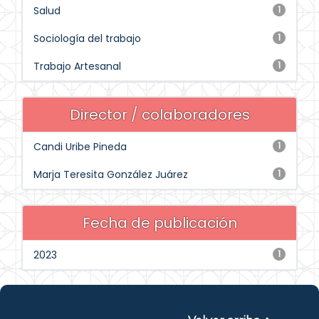
Salud
1
Sociología del trabajo
1
Trabajo Artesanal
1
Director / colaboradores
Candi Uribe Pineda
1
Marja Teresita González Juárez
1
Fecha de publicación
2023
1