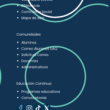
Bibliotecas
Contraloría Social
Mapa de sitio
Comunidades
Alumnos
Correo Alumnos UAQ
Solicitud Correo
Docentes
Administrativos
Educación Continua
Programas educativos
Convocatorias