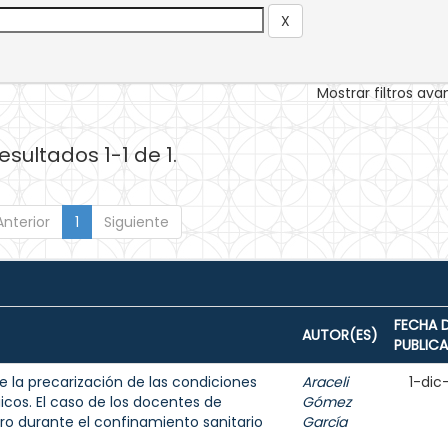
Mostrar filtros av
esultados 1-1 de 1.
Anterior
1
Siguiente
FECHA 
AUTOR(ES)
PUBLIC
e la precarización de las condiciones
Araceli
1-dic
icos. El caso de los docentes de
Gómez
ro durante el confinamiento sanitario
García