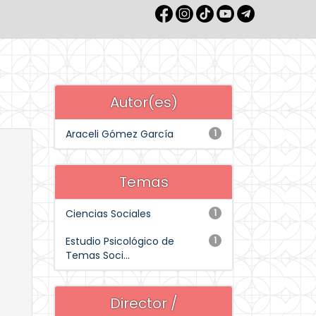
Autor(es)
Araceli Gómez García
1
Temas
Ciencias Sociales
1
Estudio Psicológico de
1
Temas Soci...
Director /