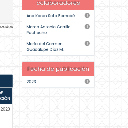
colaboradores
Ana Karen Soto Bernabé
1
anzados
Marco Antonio Carrillo
1
Pachecho
María del Carmen
1
Guadalupe Díaz M...
Fecha de publicación
2023
1
DE
ACIÓN
-2023