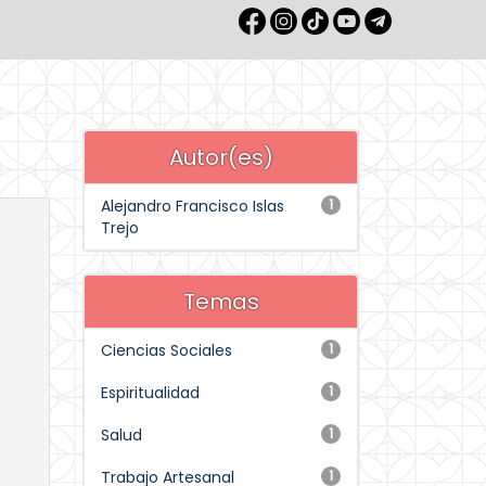
Autor(es)
Alejandro Francisco Islas
1
Trejo
Temas
Ciencias Sociales
1
Espiritualidad
1
Salud
1
Trabajo Artesanal
1