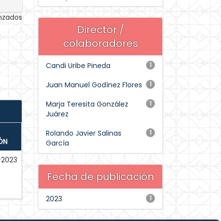
anzados
Director /
colaboradores
Candi Uribe Pineda
1
Juan Manuel Godínez Flores
1
Marja Teresita González
1
Juárez
Rolando Javier Salinas
1
ÓN
García
-2023
Fecha de publicación
2023
1