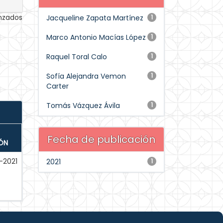
anzados
Jacqueline Zapata Martínez
1
Marco Antonio Macías López
1
Raquel Toral Calo
1
Sofía Alejandra Vemon
1
Carter
Tomás Vázquez Ávila
1
Fecha de publicación
ÓN
-2021
2021
1