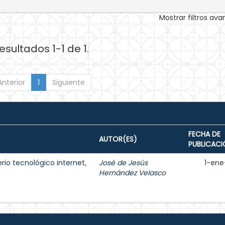
Mostrar filtros av
esultados 1-1 de 1.
Anterior
1
Siguiente
FECHA DE
AUTOR(ES)
PUBLICACI
rio tecnológico internet,
José de Jesús
1-ene
Hernández Velasco