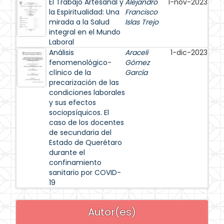
El Trabajo Artesanal y
Alejandro
1-nov-2023
la Espiritualidad: Una
Francisco
mirada a la Salud
Islas Trejo
integral en el Mundo
Laboral
Análisis
Araceli
1-dic-2023
fenomenológico-
Gómez
clínico de la
García
precarización de las
condiciones laborales
y sus efectos
sociopsíquicos. El
caso de los docentes
de secundaria del
Estado de Querétaro
durante el
confinamiento
sanitario por COVID-
19
Autor(es)