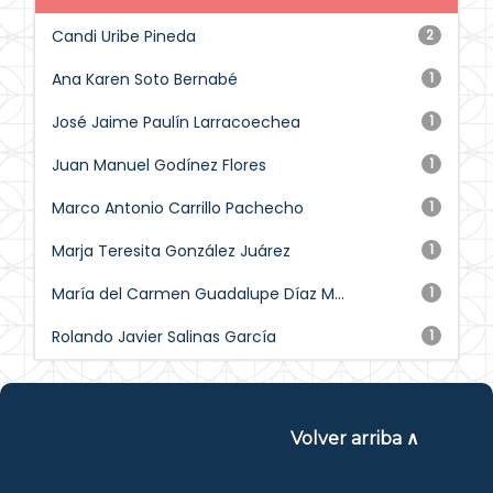
Candi Uribe Pineda
2
Ana Karen Soto Bernabé
1
José Jaime Paulín Larracoechea
1
Juan Manuel Godínez Flores
1
Marco Antonio Carrillo Pachecho
1
Marja Teresita González Juárez
1
María del Carmen Guadalupe Díaz M...
1
Rolando Javier Salinas García
1
Volver arriba ∧