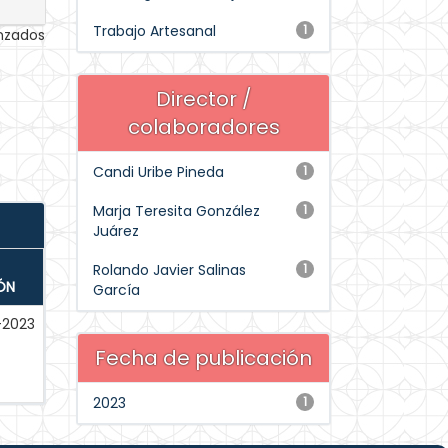
Trabajo Artesanal
1
anzados
Director /
colaboradores
Candi Uribe Pineda
1
Marja Teresita González
1
Juárez
Rolando Javier Salinas
1
ÓN
García
-2023
Fecha de publicación
2023
1