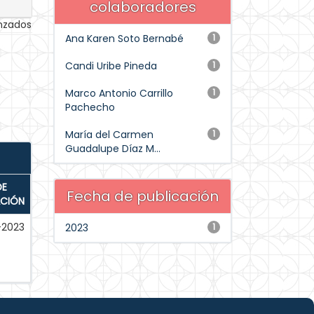
colaboradores
anzados
Ana Karen Soto Bernabé
1
Candi Uribe Pineda
1
Marco Antonio Carrillo
1
Pachecho
María del Carmen
1
Guadalupe Díaz M...
DE
Fecha de publicación
ACIÓN
-2023
2023
1