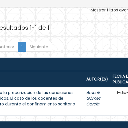
Mostrar filtros av
esultados 1-1 de 1.
Anterior
1
Siguiente
FECHA 
AUTOR(ES)
PUBLIC
e la precarización de las condiciones
Araceli
1-dic
icos. El caso de los docentes de
Gómez
ro durante el confinamiento sanitario
García