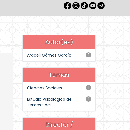
Autor(es)
Araceli Gómez García
1
Temas
Ciencias Sociales
1
Estudio Psicológico de
1
Temas Soci...
Director /