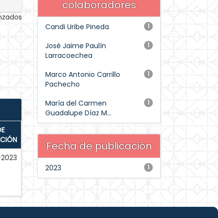
colaboradores
anzados
Candi Uribe Pineda
1
José Jaime Paulín
1
Larracoechea
Marco Antonio Carrillo
1
Pachecho
María del Carmen
1
Guadalupe Díaz M...
DE
ACIÓN
Fecha de publicación
-2023
2023
1