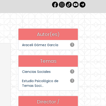
Autor(es)
Araceli Gómez García
1
Temas
Ciencias Sociales
1
Estudio Psicológico de
1
Temas Soci...
Director /