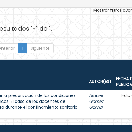
Mostrar filtros av
esultados 1-1 de 1.
Anterior
1
Siguiente
FECHA 
AUTOR(ES)
PUBLIC
e la precarización de las condiciones
Araceli
1-dic
icos. El caso de los docentes de
Gómez
ro durante el confinamiento sanitario
García