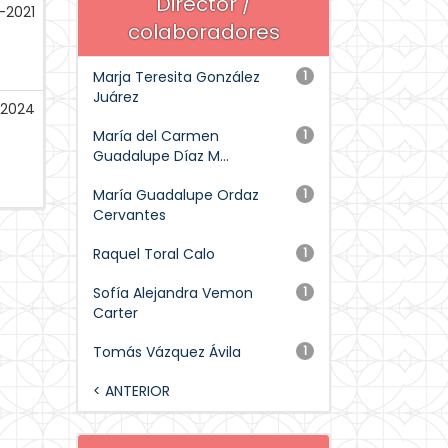
Director /
-2021
colaboradores
Marja Teresita González
1
Juárez
-2024
María del Carmen
1
Guadalupe Díaz M...
María Guadalupe Ordaz
1
Cervantes
Raquel Toral Calo
1
Sofía Alejandra Vemon
1
Carter
Tomás Vázquez Ávila
1
< ANTERIOR