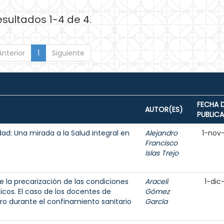
esultados 1-4 de 4.
Anterior
1
Siguiente
FECHA 
AUTOR(ES)
PUBLIC
lidad: Una mirada a la Salud integral en
Alejandro
1-nov
Francisco
Islas Trejo
e la precarización de las condiciones
Araceli
1-dic
icos. El caso de los docentes de
Gómez
ro durante el confinamiento sanitario
García