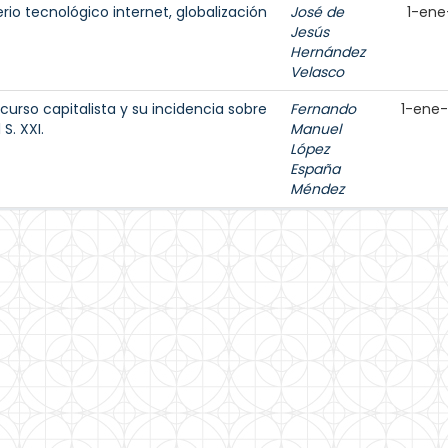
rio tecnológico internet, globalización
José de
1-ene
Jesús
Hernández
Velasco
urso capitalista y su incidencia sobre
Fernando
1-ene
S. XXI.
Manuel
López
España
Méndez