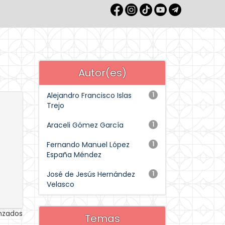
Autor(es)
Alejandro Francisco Islas
1
Trejo
Araceli Gómez García
1
Fernando Manuel López
1
España Méndez
José de Jesús Hernández
1
Velasco
anzados
Temas