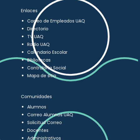
Enlaces
Correo de Empleados UAQ
Directorio
TV UAQ
Radio UAQ
Calendario Escolar
Bibliotecas
Contraloría Social
Mapa de sitio
Comunidades
Alumnos
Correo Alumnos UAQ
Solicitud Correo
Docentes
Administrativos