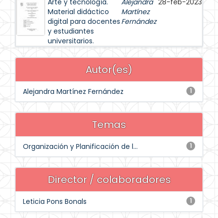
Arte y tecnología.
Alejandra
28-feb-2023
Material didáctico
Martínez
digital para docentes
Fernández
y estudiantes
universitarios.
Autor(es)
Alejandra Martínez Fernández
1
Temas
Organización y Planificación de l...
1
Director / colaboradores
Leticia Pons Bonals
1