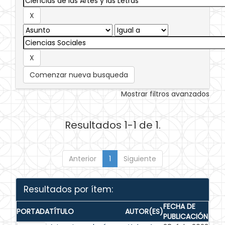
Comenzar nueva busqueda
Mostrar filtros avanzados
Resultados 1-1 de 1.
Anterior
1
Siguiente
Resultados por ítem:
FECHA DE
PORTADA
TÍTULO
AUTOR(ES)
PUBLICACIÓN