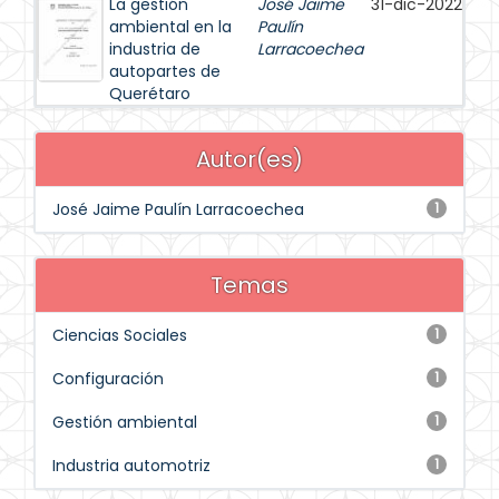
La gestión
José Jaime
31-dic-2022
ambiental en la
Paulín
industria de
Larracoechea
autopartes de
Querétaro
Autor(es)
José Jaime Paulín Larracoechea
1
Temas
Ciencias Sociales
1
Configuración
1
Gestión ambiental
1
Industria automotriz
1