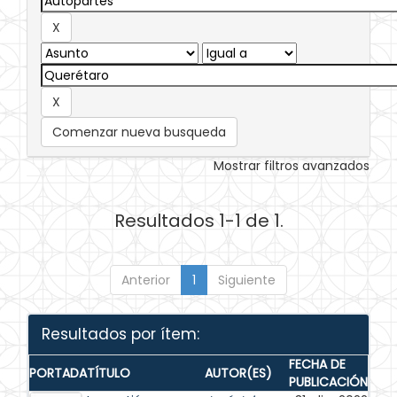
Comenzar nueva busqueda
Mostrar filtros avanzados
Resultados 1-1 de 1.
Anterior
1
Siguiente
Resultados por ítem:
FECHA DE
PORTADA
TÍTULO
AUTOR(ES)
PUBLICACIÓN