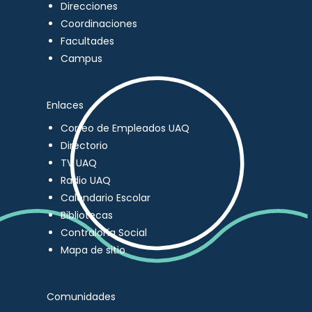
Direcciones
Coordinaciones
Facultades
Campus
Enlaces
Correo de Empleados UAQ
Directorio
TV UAQ
Radio UAQ
Calendario Escolar
Bibliotecas
Contraloría Social
Mapa de sitio
Comunidades