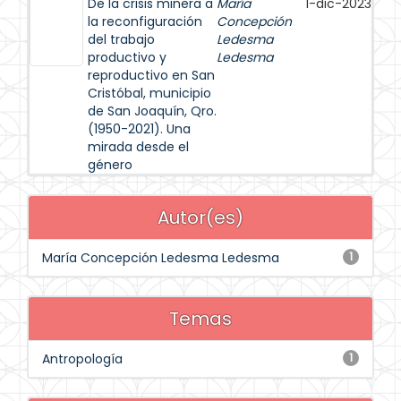
De la crisis minera a
María
1-dic-2023
la reconfiguración
Concepción
del trabajo
Ledesma
productivo y
Ledesma
reproductivo en San
Cristóbal, municipio
de San Joaquín, Qro.
(1950-2021). Una
mirada desde el
género
Autor(es)
María Concepción Ledesma Ledesma
1
Temas
Antropología
1