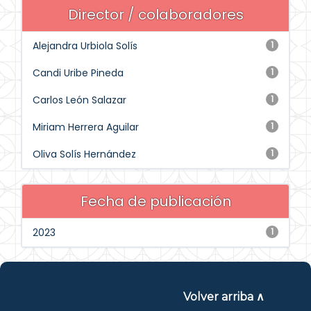
Director / colaboradores
Alejandra Urbiola Solís
1
Candi Uribe Pineda
1
Carlos León Salazar
1
Miriam Herrera Aguilar
1
Oliva Solís Hernández
1
Fecha de publicación
2023
1
Volver arriba ∧