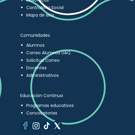
Bibliotecas
Contraloría Social
Mapa de sitio
Comunidades
Alumnos
Correo Alumnos UAQ
Solicitud Correo
Docentes
Administrativos
Educación Continua
Programas educativos
Convocatorias