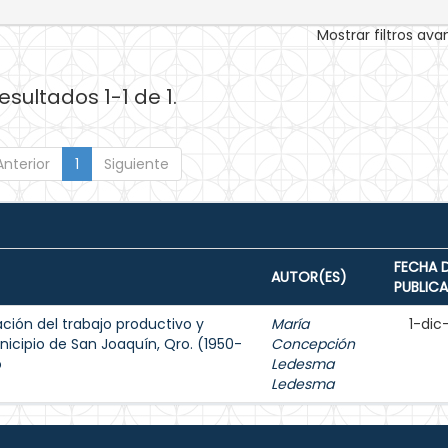
Mostrar filtros av
esultados 1-1 de 1.
Anterior
1
Siguiente
FECHA 
AUTOR(ES)
PUBLIC
ación del trabajo productivo y
María
1-dic
nicipio de San Joaquín, Qro. (1950-
Concepción
o
Ledesma
Ledesma