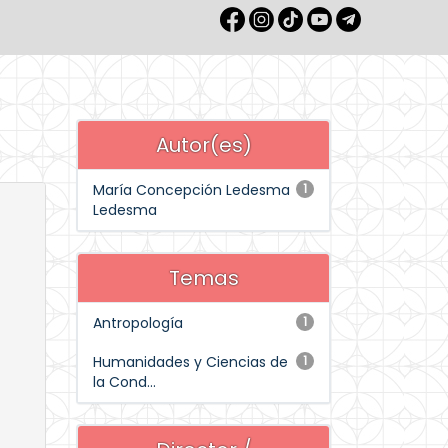
Autor(es)
María Concepción Ledesma
1
Ledesma
Temas
Antropología
1
Humanidades y Ciencias de
1
la Cond...