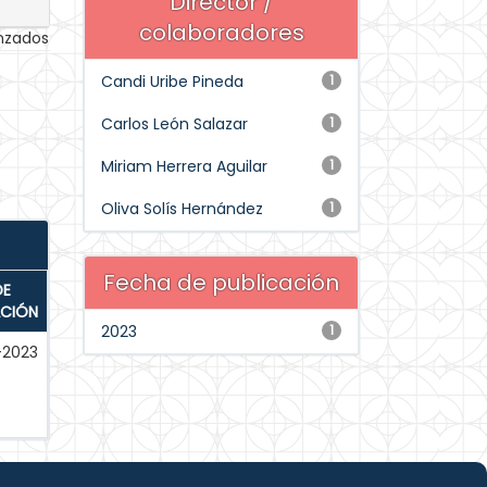
Director /
colaboradores
anzados
Candi Uribe Pineda
1
Carlos León Salazar
1
Miriam Herrera Aguilar
1
Oliva Solís Hernández
1
Fecha de publicación
DE
ACIÓN
2023
1
-2023