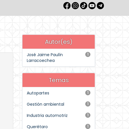
Autor(es)
José Jaime Paulín
1
Larracoechea
Temas
Autopartes
1
Gestión ambiental
1
Industria automotriz
1
Querétaro
1