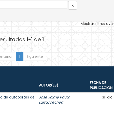
Mostrar filtros av
esultados 1-1 de 1.
Anterior
1
Siguiente
FECHA DE
AUTOR(ES)
PUBLICACIÓN
ria de autopartes de
José Jaime Paulín
31-dic
Larracoechea