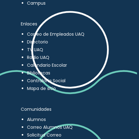
Campus
Enlaces
Correo de Empleados UAQ
Directorio
TV UAQ
Radio UAQ
Calendario Escolar
Bibliotecas
Contraloría Social
Mapa de sitio
Comunidades
Alumnos
Correo Alumnos UAQ
Solicitud Correo