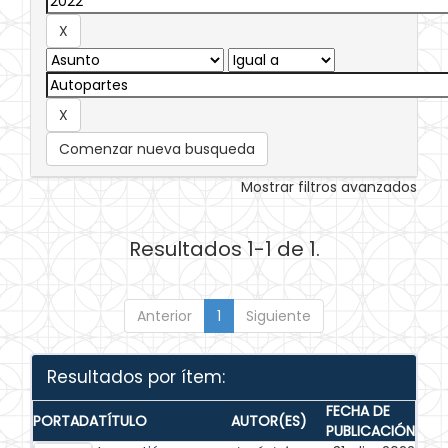
Comenzar nueva busqueda
Mostrar filtros avanzados
Resultados 1-1 de 1.
Anterior
1
Siguiente
Resultados por ítem:
FECHA DE
PORTADA
TÍTULO
AUTOR(ES)
PUBLICACIÓN