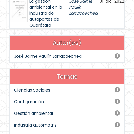
La gestión
José Jaime
31-dic-2022
ambiental en la
Paulín
industria de
Larracoechea
autopartes de
Querétaro
Autor(es)
José Jaime Paulín Larracoechea
1
Temas
Ciencias Sociales
1
Configuración
1
Gestión ambiental
1
Industria automotriz
1