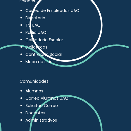
Enlaces
Correo de Empleados UAQ
Directorio
TV UAQ
Radio UAQ
Calendario Escolar
Bibliotecas
Contraloría Social
Mapa de sitio
Comunidades
Alumnos
Correo Alumnos UAQ
Solicitud Correo
Docentes
Administrativos