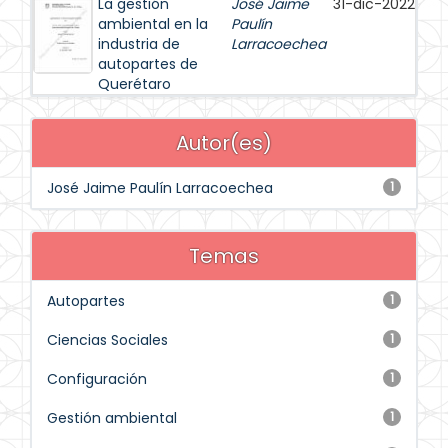
La gestión
José Jaime
31-dic-2022
ambiental en la
Paulín
industria de
Larracoechea
autopartes de
Querétaro
Autor(es)
José Jaime Paulín Larracoechea
1
Temas
Autopartes
1
Ciencias Sociales
1
Configuración
1
Gestión ambiental
1