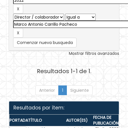
Comenzar nueva busqueda
Mostrar filtros avanzados
Resultados 1-1 de 1.
Anterior
1
Siguiente
Resultados por ítem:
FECHA DE
PORTADA
TÍTULO
AUTOR(ES)
PUBLICACIÓN