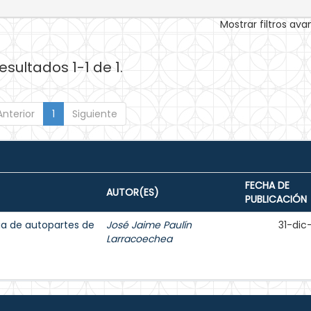
Mostrar filtros av
esultados 1-1 de 1.
Anterior
1
Siguiente
FECHA DE
AUTOR(ES)
PUBLICACIÓN
ria de autopartes de
José Jaime Paulín
31-dic
Larracoechea