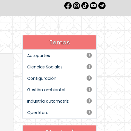
Temas
Autopartes
1
Ciencias Sociales
1
Configuración
1
Gestión ambiental
1
Industria automotriz
1
Querétaro
1