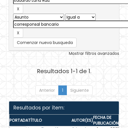
Comenzar nueva busqueda
Mostrar filtros avanzados
Resultados 1-1 de 1.
Anterior
1
Siguiente
Resultados por ítem:
FECHA DE
PORTADA
TÍTULO
AUTOR(ES)
PUBLICACIÓN