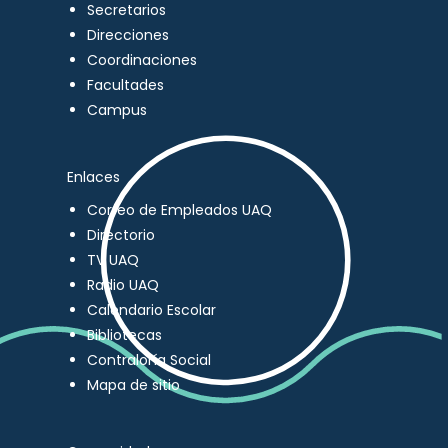
Secretarios
Direcciones
Coordinaciones
Facultades
Campus
Enlaces
Correo de Empleados UAQ
Directorio
TV UAQ
Radio UAQ
Calendario Escolar
Bibliotecas
Contraloría Social
Mapa de sitio