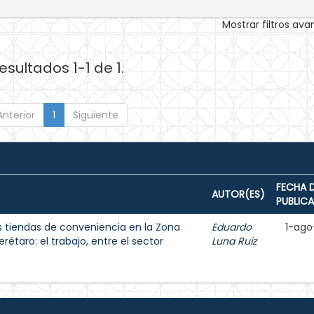
Mostrar filtros av
esultados 1-1 de 1.
Anterior
1
Siguiente
FECHA 
AUTOR(ES)
PUBLIC
s tiendas de conveniencia en la Zona
Eduardo
1-ago
étaro: el trabajo, entre el sector
Luna Ruiz