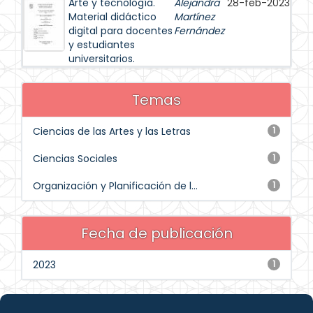
Arte y tecnología.
Alejandra
28-feb-2023
Material didáctico
Martínez
digital para docentes
Fernández
y estudiantes
universitarios.
Temas
Ciencias de las Artes y las Letras
1
Ciencias Sociales
1
Organización y Planificación de l...
1
Fecha de publicación
2023
1