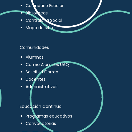
Calendario Escolar
Bibliotecas
Contraloría Social
Mapa de sitio
Comunidades
Alumnos
Correo Alumnos UAQ
Solicitud Correo
Docentes
Administrativos
Educación Continua
Programas educativos
Convocatorias