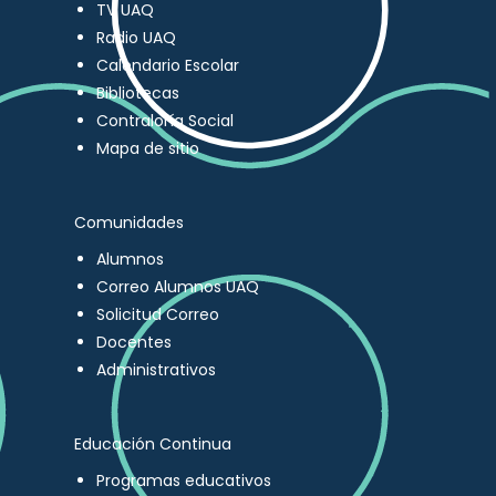
TV UAQ
Radio UAQ
Calendario Escolar
Bibliotecas
Contraloría Social
Mapa de sitio
Comunidades
Alumnos
Correo Alumnos UAQ
Solicitud Correo
Docentes
Administrativos
Educación Continua
Programas educativos