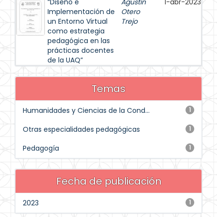
“Diseño e
Agustín
1-abr-2023
Implementación de
Otero
un Entorno Virtual
Trejo
como estrategia
pedagógica en las
prácticas docentes
de la UAQ”
Temas
Humanidades y Ciencias de la Cond...
1
Otras especialidades pedagógicas
1
Pedagogía
1
Fecha de publicación
2023
1