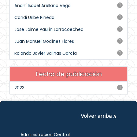
Anahí Isabel Arellano Vega
1
Candi Uribe Pineda
1
José Jaime Paulín Larracoechea
1
Juan Manuel Godínez Flores
1
Rolando Javier Salinas García
1
Fecha de publicación
2023
1
Volver arriba ∧
Administración Central