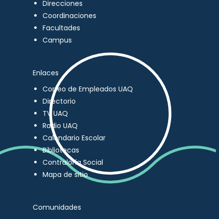
Direcciones
Coordinaciones
Facultades
Campus
Enlaces
Correo de Empleados UAQ
Directorio
TV UAQ
Radio UAQ
Calendario Escolar
Bibliotecas
Contraloría Social
Mapa de sitio
Comunidades