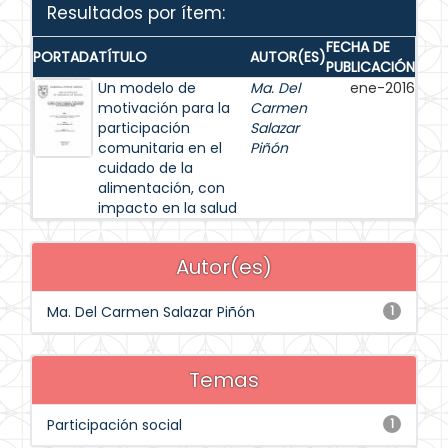
Resultados por ítem:
FECHA DE
PORTADA
TÍTULO
AUTOR(ES)
PUBLICACIÓN
Un modelo de
Ma. Del
ene-2016
motivación para la
Carmen
participación
Salazar
comunitaria en el
Piñón
cuidado de la
alimentación, con
impacto en la salud
Autor(es)
Ma. Del Carmen Salazar Piñón
1
Temas
Participación social
1