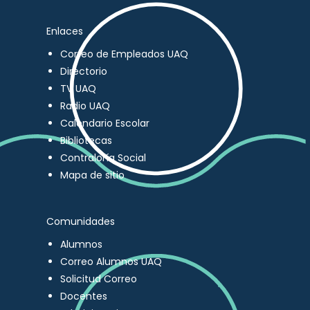
Enlaces
Correo de Empleados UAQ
Directorio
TV UAQ
Radio UAQ
Calendario Escolar
Bibliotecas
Contraloría Social
Mapa de sitio
Comunidades
Alumnos
Correo Alumnos UAQ
Solicitud Correo
Docentes